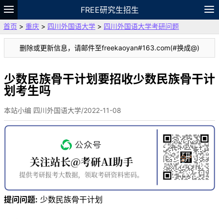
FREE研究生招生
首页
>
重庆
>
四川外国语大学
>
四川外国语大学考研问题
题库
故事
专题
APP
笔记
论坛
删除或更新信息，请邮件至freekaoyan#163.com(#换成@)
VIP
资料
少数民族骨干计划要招收少数民族骨干计
划考生吗
本站小编 四川外国语大学/2022-11-08
提问问题:
少数民族骨干计划