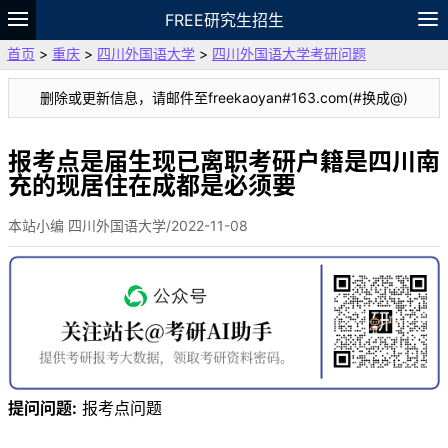
FREE研究生招生
首页
>
重庆
>
四川外国语大学
>
四川外国语大学考研问题
题库
故事
专题
APP
笔记
论坛
删除或更新信息，请邮件至freekaoyan#163.com(#换成@)
VIP
资料
报考点是届生现已离职考研户籍是四川南
充的现居住在成都是必须要
本站小编 四川外国语大学/2022-11-08
提问问题:
报考点问题