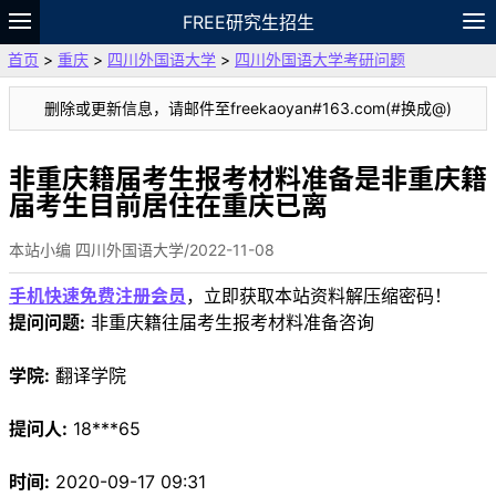
FREE研究生招生
首页
>
重庆
>
四川外国语大学
>
四川外国语大学考研问题
题库
故事
专题
APP
笔记
论坛
删除或更新信息，请邮件至freekaoyan#163.com(#换成@)
VIP
资料
非重庆籍届考生报考材料准备是非重庆籍
届考生目前居住在重庆已离
本站小编 四川外国语大学/2022-11-08
手机快速免费注册会员
，立即获取本站资料解压缩密码！
提问问题:
非重庆籍往届考生报考材料准备咨询
学院:
翻译学院
提问人:
18***65
时间:
2020-09-17 09:31