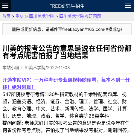
FREE研究生招生
首页
>
重庆
>
四川美术学院
>
四川美术学院考研问题
题库
故事
专题
APP
笔记
论坛
删除或更新信息，请邮件至freekaoyan#163.com(#换成@)
VIP
资料
川美的报考公告的意思是说在任何省份都
有考点呢害怕报了当地结果
本站小编 四川美术学院/2022-11-08
开通本站VIP：一万种考研专业课视频随便看，每本不到一分
钱！绝对划算！
547所院校考研考博1130种指定教材的千余种配套题库、视
频，涵盖英语、经济、证券、金融、理工、管理、社会、财
会、教育心理、中文、艺术、新闻传播、法学、医学、计算
机、历史、地理、政治、哲学、体育类等28类学科！
提问问题:
老师您好川美的报考公告的意思是否是说今年在任
何省份都有考点呢，害怕报了当地结果没有报对，谢谢回答，