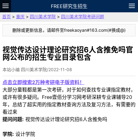
FREE研究生招生
首页
>
重庆
>
四川美术学院
>
四川美术学院考研问题
题库
故事
专题
APP
笔记
论坛
删除或更新信息，请邮件至freekaoyan#163.com(#换成@)
VIP
资料
视觉传达设计理论研究招6人含推免吗官
网公布的招生专业目录包含
本站小编 四川美术学院/2022-11-08
点击立即搜索2万种考研电子版资料！
大部分童鞋都是第一次考研，对于如何查找专业课指定教材，
或许有很多疑问。Free壹佰分学习网考研深耕专业课辅导20
年，总结了超实用的指定教材查询方法及复习方法，有需要的
看过来
提问问题:
视觉传达设计理论研究招6人含推免吗
学院:
设计学院