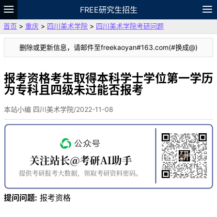
FREE研究生招生
首页
>
重庆
>
四川美术学院
>
四川美术学院考研问题
题库
故事
专题
APP
笔记
论坛
删除或更新信息，请邮件至freekaoyan#163.com(#换成@)
VIP
资料
报考资格考生取得本科学士学位第一学历
为专科且四级未过能否报考
本站小编 四川美术学院/2022-11-08
提问问题:
报考资格