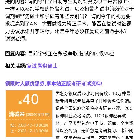
提问内容:
请问今年全日制考生调剂到警务硕士是否像上年
一样可以参加学校的招警考试，以及招警考试中的岗位对于
调剂到警务硕士和学硕有哪些差别吗？ 请问今年的视力要
求提高到了4.8，需要做视力矫正手术，能否在复试时签视
力协议承诺开学达标，还是今年必须在复试之前做手术？
谢谢老师。
回复内容:
目前学校正在积极争取 复试的时候体检
相关话题/
复试
警务硕士
领限时大额优惠券,享本站正版考研考试资料!
优惠券领取后72小时内有效，10万种最
新考研考试考证类电子打印资料任你选。
涵盖全国500余所院校考研专业课、200
多种职业资格考试、1100多种经典教
材，产品类型包含电子书、题库、全套资
料以及视频，无论您是考研复习、考证刷
题，还是考前冲刺等，不同类型的产品可