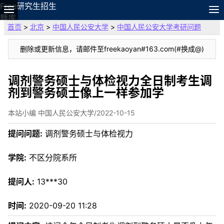
Free研究生招生
题库
首页
>
北京
>
中国人民公安大学
>
中国人民公安大学考研问题
故事
专题
删除或更新信息，请邮件至freekaoyan#163.com(#换成@)
APP
笔记
论坛
调剂警务硕士与体检视力全日制考生调
剂到警务硕士像上一样参加学
搜索
VIP
本站小编 中国人民公安大学/2022-10-15
资料
提问问题:
调剂警务硕士与体检视力
学院:
不区分院系所
提问人:
13***30
时间:
2020-09-20 11:28