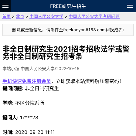
FREE研究生招生
首页
>
北京
>
中国人民公安大学
>
中国人民公安大学考研问题
题库
故事
专题
APP
笔记
论坛
删除或更新信息，请邮件至freekaoyan#163.com(#换成@)
VIP
资料
非全日制研究生2021招考招收法学或警
务非全日制研究生招考条
本站小编 中国人民公安大学/2022-10-15
手机快速免费注册会员
，立即获取本站资料解压缩密码！
提问问题:
非全日制研究生
学院:
不区分院系所
提问人:
17***28
时间:
2020-09-20 11:11