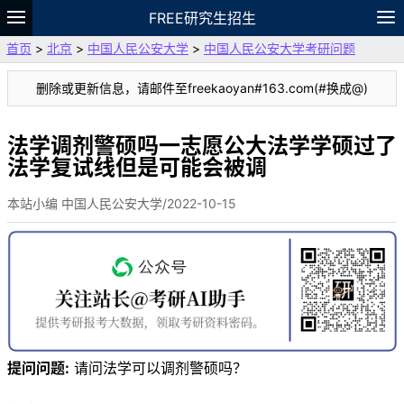
FREE研究生招生
首页
>
北京
>
中国人民公安大学
>
中国人民公安大学考研问题
题库
故事
专题
APP
笔记
论坛
删除或更新信息，请邮件至freekaoyan#163.com(#换成@)
VIP
资料
法学调剂警硕吗一志愿公大法学学硕过了
法学复试线但是可能会被调
本站小编 中国人民公安大学/2022-10-15
提问问题:
请问法学可以调剂警硕吗？