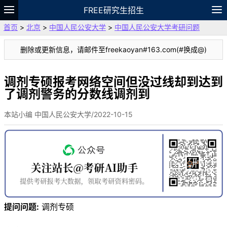
FREE研究生招生
首页
>
北京
>
中国人民公安大学
>
中国人民公安大学考研问题
题库
故事
专题
APP
笔记
论坛
删除或更新信息，请邮件至freekaoyan#163.com(#换成@)
VIP
资料
调剂专硕报考网络空间但没过线却到达到
了调剂警务的分数线调剂到
本站小编 中国人民公安大学/2022-10-15
提问问题:
调剂专硕