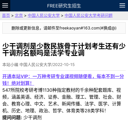
FREE研究生招生
首页
>
北京
>
中国人民公安大学
>
中国人民公安大学考研问题
题库
故事
专题
APP
笔记
论坛
删除或更新信息，请邮件至freekaoyan#163.com(#换成@)
VIP
资料
少干调剂是少数民族骨干计划考生还有少
干调剂名额吗是法学专业调
本站小编 中国人民公安大学/2022-10-15
开通本站VIP：一万种考研专业课视频随便看，每本不到一分
钱！绝对划算！
547所院校考研考博1130种指定教材的千余种配套题库、视
频，涵盖英语、经济、证券、金融、理工、管理、社会、财
会、教育心理、中文、艺术、新闻传播、法学、医学、计算
机、历史、地理、政治、哲学、体育类等28类学科！
提问问题:
少干调剂